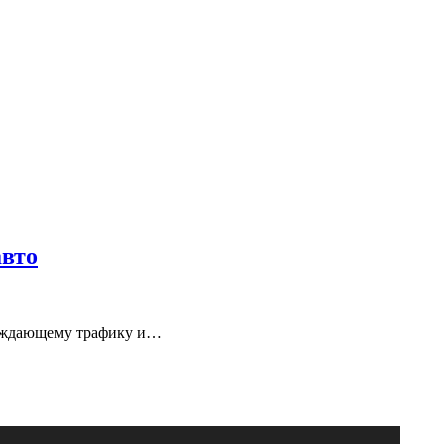
авто
луждающему трафику и…