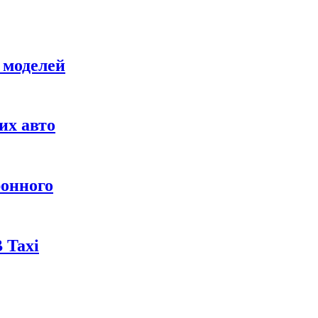
 моделей
их авто
ронного
 Taxi