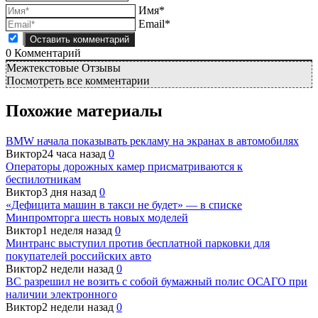
Имя*
Email*
0
Комментарий
Межтекстовые Отзывы
Посмотреть все комментарии
Похожие материалы
BMW начала показывать рекламу на экранах в автомобилях
Виктор
24 часа назад
0
Операторы дорожных камер присматриваются к
беспилотникам
Виктор
3 дня назад
0
«Дефицита машин в такси не будет» — в списке
Минпромторга шесть новых моделей
Виктор
1 неделя назад
0
Минтранс выступил против бесплатной парковки для
покупателей российских авто
Виктор
2 недели назад
0
ВС разрешил не возить с собой бумажный полис ОСАГО при
наличии электронного
Виктор
2 недели назад
0