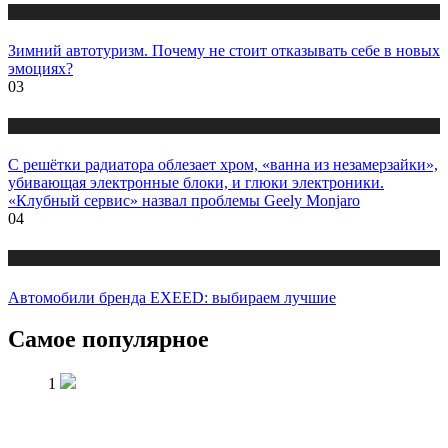
Новости
Зимний автотуризм. Почему не стоит отказывать себе в новых
эмоциях?
03
Новости
С решётки радиатора облезает хром, «ванна из незамерзайки»,
убивающая электронные блоки, и глюки электроники.
«Клубный сервис» назвал проблемы Geely Monjaro
04
Новости
Автомобили бренда EXEED: выбираем лучшие
Самое популярное
1