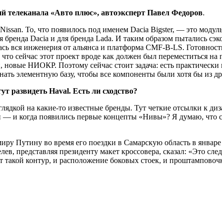
й телеканала «Авто плюс», автоэксперт Павел Федоров
.
issan. То, что появилось под именем Dacia Bigster, — это моду
 бренда Dacia и для бренда Lada. И таким образом пытались сэко
лась вся инженерия от альянса и платформа CMF-B-LS. Готовност
 что сейчас этот проект вроде как должен был переместиться на 
и, новые НИОКР. Поэтому сейчас стоит задача: есть практически
ть элементную базу, чтобы все компоненты были хотя бы из дру
ут развидеть Haval. Есть ли сходство?
оглядкой на какие-то известные бренды. Тут четкие отсылки к д
— и когда появились первые концепты «Нивы»? Я думаю, что ср
иру Путину во время его поездки в Самарскую область в январе
в, представляя президенту макет кроссовера, сказал: «Это сле
т такой контур, и расположение боковых стоек, и проштамповоч