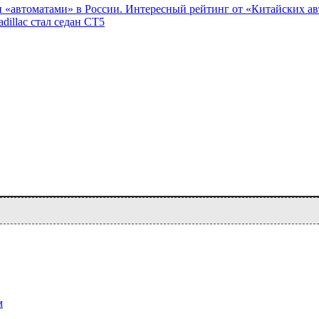
и «автоматами» в России. Интересный рейтинг от «Китайских а
illac стал седан CT5
м