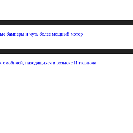
вые бамперы и чуть более мощный мотор
втомобилей, находящихся в розыске Интерпола