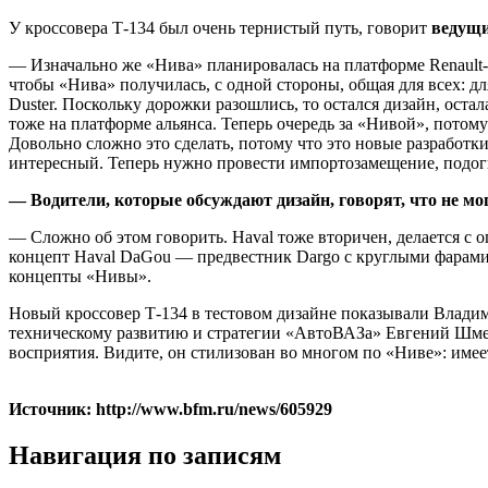
У кроссовера Т-134 был очень тернистый путь, говорит
ведущи
— Изначально же «Нива» планировалась на платформе Renault-N
чтобы «Нива» получилась, с одной стороны, общая для всех: для
Duster. Поскольку дорожки разошлись, то остался дизайн, оста
тоже на платформе альянса. Теперь очередь за «Нивой», потому
Довольно сложно это сделать, потому что это новые разработк
интересный. Теперь нужно провести импортозамещение, подогна
— Водители, которые обсуждают дизайн, говорят, что не мог
— Сложно об этом говорить. Haval тоже вторичен, делается с 
концепт Haval DaGou — предвестник Dargo с круглыми фарами 
концепты «Нивы».
Новый кроссовер Т-134 в тестовом дизайне показывали Владим
техническому развитию и стратегии «АвтоВАЗа» Евгений Шмеле
восприятия. Видите, он стилизован во многом по «Ниве»: имее
Источник: http://www.bfm.ru/news/605929
Навигация по записям