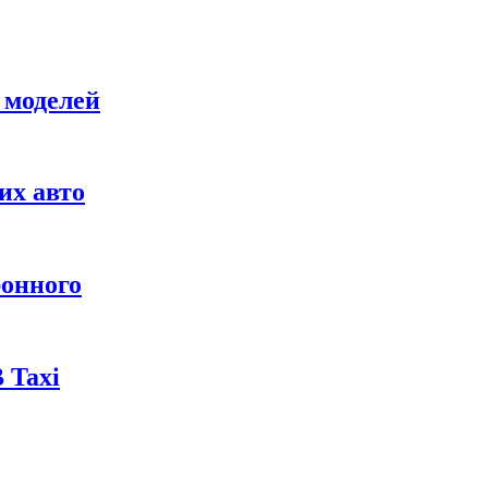
 моделей
их авто
ронного
 Taxi