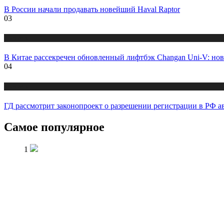
В России начали продавать новейший Haval Raptor
03
Новости
В Китае рассекречен обновленный лифтбэк Changan Uni-V: но
04
Новости
ГД рассмотрит законопроект о разрешении регистрации в РФ а
Самое популярное
1