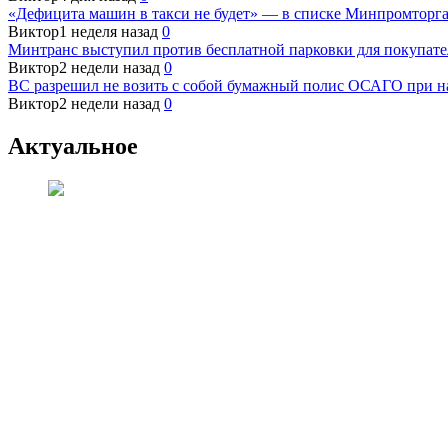
«Дефицита машин в такси не будет» — в списке Минпромторга
Виктор
1 неделя назад
0
Минтранс выступил против бесплатной парковки для покупате
Виктор
2 недели назад
0
ВС разрешил не возить с собой бумажный полис ОСАГО при н
Виктор
2 недели назад
0
Актуальное