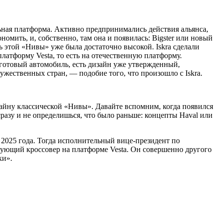
льная платформа. Активно предпринимались действия альянса,
номить, и, собственно, там она и появилась: Bigster или новый
ь этой «Нивы» уже была достаточно высокой. Iskra сделали
платформу Vesta, то есть на отечественную платформу.
 готовый автомобиль, есть дизайн уже утвержденный,
жественных стран, — подобие того, что произошло с Iskra.
изайну классической «Нивы». Давайте вспомним, когда появился
азу и не определишься, что было раньше: концепты Haval или
 2025 года. Тогда исполнительный вице-президент по
дующий кроссовер на платформе Vesta. Он совершенно другого
ки».