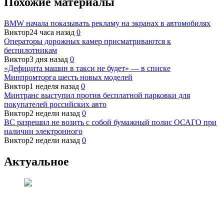
Похожие материалы
BMW начала показывать рекламу на экранах в автомобилях
Виктор
24 часа назад
0
Операторы дорожных камер присматриваются к
беспилотникам
Виктор
3 дня назад
0
«Дефицита машин в такси не будет» — в списке
Минпромторга шесть новых моделей
Виктор
1 неделя назад
0
Минтранс выступил против бесплатной парковки для
покупателей российских авто
Виктор
2 недели назад
0
ВС разрешил не возить с собой бумажный полис ОСАГО при
наличии электронного
Виктор
2 недели назад
0
Актуальное