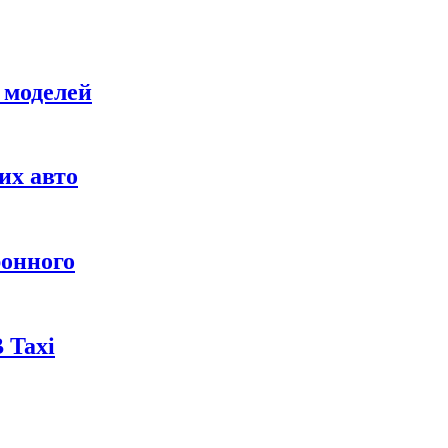
 моделей
их авто
ронного
 Taxi