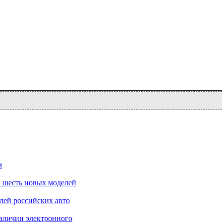
м
 шесть новых моделей
лей российских авто
аличии электронного