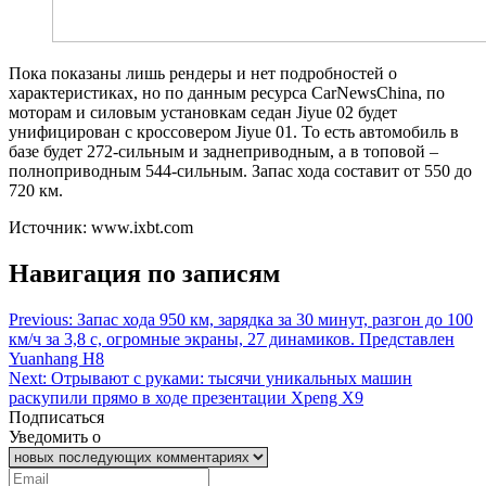
Пока показаны лишь рендеры и нет подробностей о
характеристиках, но по данным ресурса CarNewsChina, по
моторам и силовым установкам седан Jiyue 02 будет
унифицирован с кроссовером Jiyue 01. То есть автомобиль в
базе будет 272-сильным и заднеприводным, а в топовой –
полноприводным 544-сильным. Запас хода составит от 550 до
720 км.
Источник: www.ixbt.com
Навигация по записям
Previous:
Запас хода 950 км, зарядка за 30 минут, разгон до 100
км/ч за 3,8 с, огромные экраны, 27 динамиков. Представлен
Yuanhang H8
Next:
Отрывают с руками: тысячи уникальных машин
раскупили прямо в ходе презентации Xpeng X9
Подписаться
Уведомить о