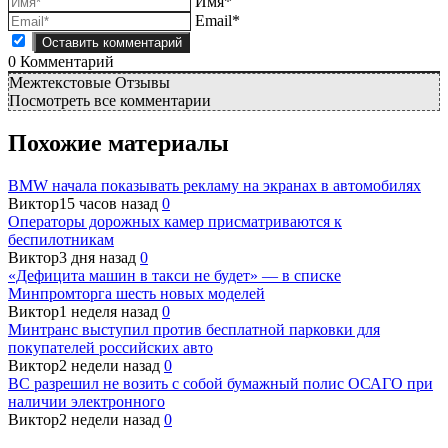
Имя*
Email*
0
Комментарий
Межтекстовые Отзывы
Посмотреть все комментарии
Похожие материалы
BMW начала показывать рекламу на экранах в автомобилях
Виктор
15 часов назад
0
Операторы дорожных камер присматриваются к
беспилотникам
Виктор
3 дня назад
0
«Дефицита машин в такси не будет» — в списке
Минпромторга шесть новых моделей
Виктор
1 неделя назад
0
Минтранс выступил против бесплатной парковки для
покупателей российских авто
Виктор
2 недели назад
0
ВС разрешил не возить с собой бумажный полис ОСАГО при
наличии электронного
Виктор
2 недели назад
0