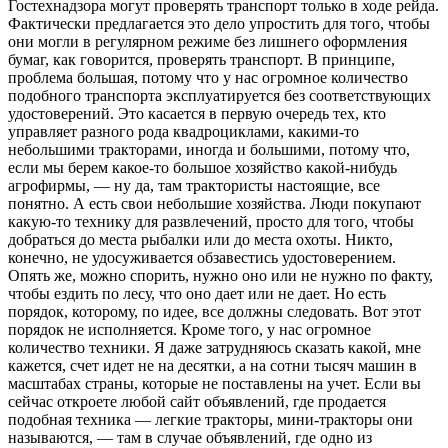
Гостехнадзора могут проверять транспорт только в ходе рейда.
Фактически предлагается это дело упростить для того, чтобы
они могли в регулярном режиме без лишнего оформления
бумаг, как говорится, проверять транспорт. В принципе,
проблема большая, потому что у нас огромное количество
подобного транспорта эксплуатируется без соответствующих
удостоверений. Это касается в первую очередь тех, кто
управляет разного рода квадроциклами, какими-то
небольшими тракторами, иногда и большими, потому что,
если мы берем какое-то большое хозяйство какой-нибудь
агрофирмы, — ну да, там трактористы настоящие, все
понятно. А есть свои небольшие хозяйства. Люди покупают
какую-то технику для развлечений, просто для того, чтобы
добраться до места рыбалки или до места охоты. Никто,
конечно, не удосуживается обзавестись удостоверением.
Опять же, можно спорить, нужно оно или не нужно по факту,
чтобы ездить по лесу, что оно дает или не дает. Но есть
порядок, которому, по идее, все должны следовать. Вот этот
порядок не исполняется. Кроме того, у нас огромное
количество техники. Я даже затрудняюсь сказать какой, мне
кажется, счет идет не на десятки, а на сотни тысяч машин в
масштабах страны, которые не поставлены на учет. Если вы
сейчас откроете любой сайт объявлений, где продается
подобная техника — легкие тракторы, мини-тракторы они
называются, — там в случае объявлений, где одно из