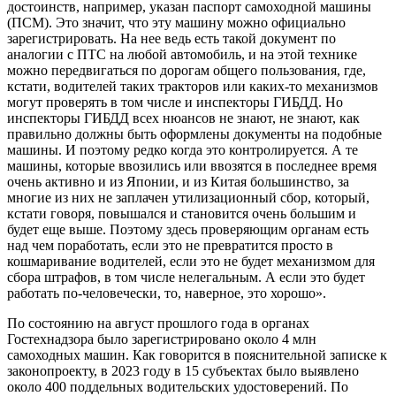
достоинств, например, указан паспорт самоходной машины
(ПСМ). Это значит, что эту машину можно официально
зарегистрировать. На нее ведь есть такой документ по
аналогии с ПТС на любой автомобиль, и на этой технике
можно передвигаться по дорогам общего пользования, где,
кстати, водителей таких тракторов или каких-то механизмов
могут проверять в том числе и инспекторы ГИБДД. Но
инспекторы ГИБДД всех нюансов не знают, не знают, как
правильно должны быть оформлены документы на подобные
машины. И поэтому редко когда это контролируется. А те
машины, которые ввозились или ввозятся в последнее время
очень активно и из Японии, и из Китая большинство, за
многие из них не заплачен утилизационный сбор, который,
кстати говоря, повышался и становится очень большим и
будет еще выше. Поэтому здесь проверяющим органам есть
над чем поработать, если это не превратится просто в
кошмаривание водителей, если это не будет механизмом для
сбора штрафов, в том числе нелегальным. А если это будет
работать по-человечески, то, наверное, это хорошо».
По состоянию на август прошлого года в органах
Гостехнадзора было зарегистрировано около 4 млн
самоходных машин. Как говорится в пояснительной записке к
законопроекту, в 2023 году в 15 субъектах было выявлено
около 400 поддельных водительских удостоверений. По