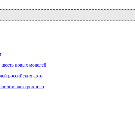
м
 шесть новых моделей
лей российских авто
аличии электронного