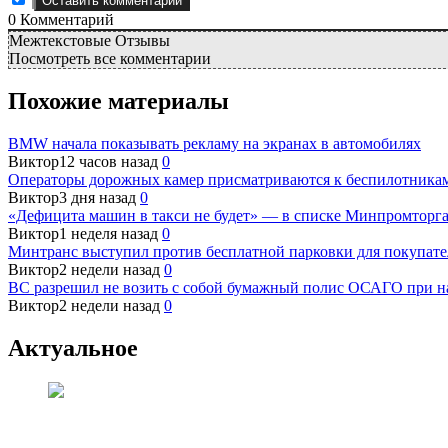
0
Комментарий
Межтекстовые Отзывы
Посмотреть все комментарии
Похожие материалы
BMW начала показывать рекламу на экранах в автомобилях
Виктор
12 часов назад
0
Операторы дорожных камер присматриваются к беспилотника
Виктор
3 дня назад
0
«Дефицита машин в такси не будет» — в списке Минпромторга
Виктор
1 неделя назад
0
Минтранс выступил против бесплатной парковки для покупате
Виктор
2 недели назад
0
ВС разрешил не возить с собой бумажный полис ОСАГО при н
Виктор
2 недели назад
0
Актуальное