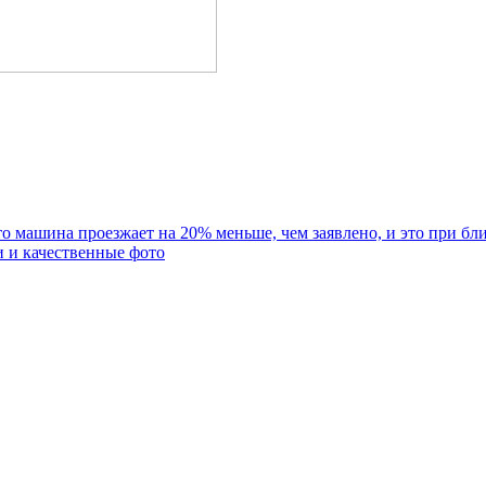
то машина проезжает на 20% меньше, чем заявлено, и это при б
и и качественные фото