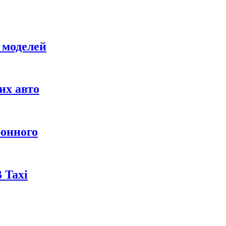
 моделей
их авто
ронного
 Taxi