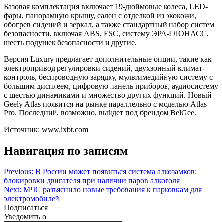
Базовая комплектация включает 19-дюймовые колеса, LED-
фары, панорамную крышу, салон с отделкой из экокожи,
обогрев сидений и зеркал, а также стандартный набор систем
безопасности, включая ABS, ESC, систему ЭРА-ГЛОНАСС,
шесть подушек безопасности и другие.
Версия Luxury предлагает дополнительные опции, такие как
электропривод регулировки сидений, двухзонный климат-
контроль, беспроводную зарядку, мультимедийную систему с
большим дисплеем, цифровую панель приборов, аудиосистему
с шестью динамиками и множество других функций. Новый
Geely Atlas появится на рынке параллельно с моделью Atlas
Pro. Последний, возможно, выйдет под брендом BelGee.
Источник: www.ixbt.com
Навигация по записям
Previous:
В России может появиться система алкозамков:
блокировки двигателя при наличии паров алкоголя
Next:
МЧС разъяснило новые требования к парковкам для
электромобилей
Подписаться
Уведомить о