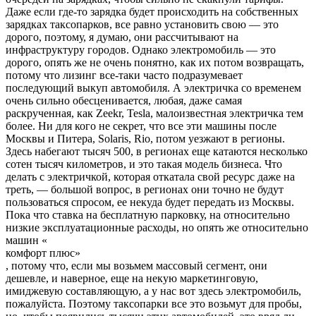
Даже если где-то зарядка будет происходить на собственных
зарядках таксопарков, все равно установить свою — это
дорого, поэтому, я думаю, они рассчитывают на
инфраструктуру городов. Однако электромобиль — это
дорого, опять же не очень понятно, как их потом возвращать,
потому что лизинг все-таки часто подразумевает
последующий выкуп автомобиля. А электричка со временем
очень сильно обесценивается, любая, даже самая
раскрученная, как Zeekr, Tesla, малоизвестная электричка тем
более. Ни для кого не секрет, что все эти машины после
Москвы и Питера, Solaris, Rio, потом уезжают в регионы.
Здесь набегают тысяч 500, в регионах еще катаются несколько
сотен тысяч километров, и это такая модель бизнеса. Что
делать с электричкой, которая откатала свой ресурс даже на
треть, — большой вопрос, в регионах они точно не будут
пользоваться спросом, ее некуда будет передать из Москвы.
Пока что ставка на бесплатную парковку, на относительно
низкие эксплуатационные расходы, но опять же относительно
машин
«
комфорт плюс
»
, потому что, если мы возьмем массовый сегмент, они
дешевле, и наверное, еще на некую маркетинговую,
имиджевую составляющую, а у нас вот здесь электромобиль,
пожалуйста. Поэтому таксопарки все это возьмут для пробы,