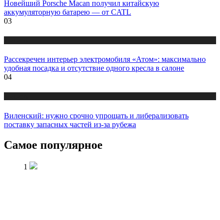
Новейший Porsche Macan получил китайскую
аккумуляторную батарею — от CATL
03
Новости
Рассекречен интерьер электромобиля «Атом»: максимально
удобная посадка и отсутствие одного кресла в салоне
04
Новости
Виленский: нужно срочно упрощать и либерализовать
поставку запасных частей из-за рубежа
Самое популярное
1