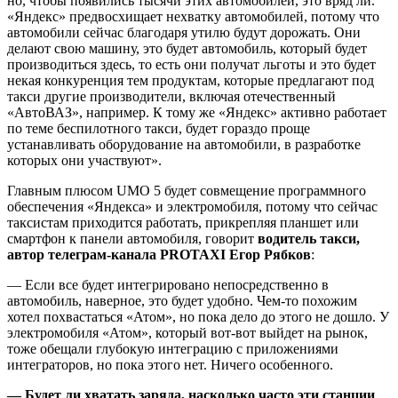
но, чтобы появились тысячи этих автомобилей, это вряд ли.
«Яндекс» предвосхищает нехватку автомобилей, потому что
автомобили сейчас благодаря утилю будут дорожать. Они
делают свою машину, это будет автомобиль, который будет
производиться здесь, то есть они получат льготы и это будет
некая конкуренция тем продуктам, которые предлагают под
такси другие производители, включая отечественный
«АвтоВАЗ», например. К тому же «Яндекс» активно работает
по теме беспилотного такси, будет гораздо проще
устанавливать оборудование на автомобили, в разработке
которых они участвуют».
Главным плюсом UMO 5 будет совмещение программного
обеспечения «Яндекса» и электромобиля, потому что сейчас
таксистам приходится работать, прикрепляя планшет или
смартфон к панели автомобиля, говорит
водитель такси,
автор телеграм-канала PROTAXI Егор Рябков
:
— Если все будет интегрировано непосредственно в
автомобиль, наверное, это будет удобно. Чем-то похожим
хотел похвастаться «Атом», но пока дело до этого не дошло. У
электромобиля «Атом», который вот-вот выйдет на рынок,
тоже обещали глубокую интеграцию с приложениями
интеграторов, но пока этого нет. Ничего особенного.
— Будет ли хватать заряда, насколько часто эти станции