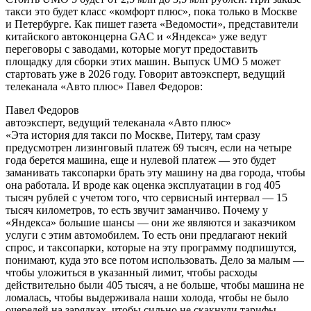
такси это будет класс «комфорт плюс», пока только в Москве
и Петербурге. Как пишет газета «Ведомости», представители
китайского автоконцерна GAC и «Яндекса» уже ведут
переговоры с заводами, которые могут предоставить
площадку для сборки этих машин. Выпуск UMO 5 может
стартовать уже в 2026 году. Говорит автоэксперт, ведущий
телеканала «Авто плюс» Павел Федоров:
Павел Федоров
автоэксперт, ведущий телеканала «Авто плюс»
«Эта история для такси по Москве, Питеру, там сразу
предусмотрен лизинговый платеж 69 тысяч, если на четыре
года берется машина, еще и нулевой платеж — это будет
заманивать таксопарки брать эту машину на два города, чтобы
она работала. И вроде как оценка эксплуатации в год 405
тысяч рублей с учетом того, что сервисный интервал — 15
тысяч километров, то есть звучит заманчиво. Почему у
«Яндекса» большие шансы — они же являются и заказчиком
услуги с этим автомобилем. То есть они предлагают некий
спрос, и таксопарки, которые на эту программу подпишутся,
понимают, куда это все потом использовать. Дело за малым —
чтобы уложиться в указанный лимит, чтобы расходы
действительно были 405 тысяч, а не больше, чтобы машина не
ломалась, чтобы выдерживала наши холода, чтобы не было
очередей на зарядках, чтобы сильно не скакнули тарифы.