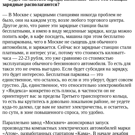
зарядные располагаются?
— В Москве с зарядными станциями никогда проблем не
было, они на каждом углу, возле любого торгового центра.
Другое дело, что ранее эти зарядные станции были
бесплатными, я имею в виду медленные зарядки, когда можно
попить кофе, в кафе посидеть, машина при этом бесплатно
припаркована, чего в Москве не сыщешь для обычного
автомобиля, и заряжается. Сейчас все зарядные станции стали
платными, и интерес угас, потому что стоимость киловатт-
часа — 22-23 рубля, это уже сравнимо со стоимостью
эксплуатации обычного бензинового автомобиля. То есть для
такси это не очень выгодно. Если будет субсидия на зарядку,
это будет интересно. Бесплатная парковка — это
единственное, что осталось, но если и это уберут, будет совсем
грустно. Да, единственное, что относительно электромобилей
у «Яндекса» конкретно есть плюсы, в частности он не
ориентирует вас за пределы Третьего транспортного кольца,
то есть вы крутитесь в довольно локальном районе, не уедете
куда-то далеко, где вам не хватит электричества, и остаетесь,
по сути, в зоне повышенного спроса, это удобно.
Параллельно завод «Москвич» анонсировал запуск
производства компактных электрических автомобилей марки
«Атом», разработанных стартапом «Кама». В начале декабря