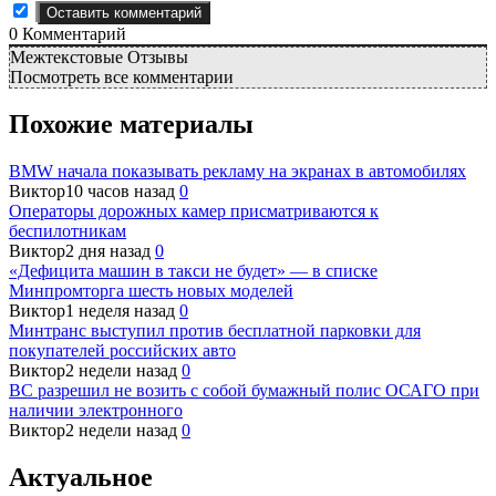
0
Комментарий
Межтекстовые Отзывы
Посмотреть все комментарии
Похожие материалы
BMW начала показывать рекламу на экранах в автомобилях
Виктор
10 часов назад
0
Операторы дорожных камер присматриваются к
беспилотникам
Виктор
2 дня назад
0
«Дефицита машин в такси не будет» — в списке
Минпромторга шесть новых моделей
Виктор
1 неделя назад
0
Минтранс выступил против бесплатной парковки для
покупателей российских авто
Виктор
2 недели назад
0
ВС разрешил не возить с собой бумажный полис ОСАГО при
наличии электронного
Виктор
2 недели назад
0
Актуальное