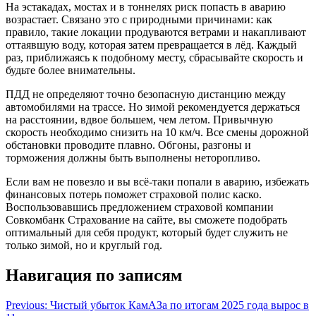
На эстакадах, мостах и в тоннелях риск попасть в аварию
возрастает. Связано это с природными причинами: как
правило, такие локации продуваются ветрами и накапливают
оттаявшую воду, которая затем превращается в лёд. Каждый
раз, приближаясь к подобному месту, сбрасывайте скорость и
будьте более внимательны.
ПДД не определяют точно безопасную дистанцию между
автомобилями на трассе. Но зимой рекомендуется держаться
на расстоянии, вдвое большем, чем летом. Привычную
скорость необходимо снизить на 10 км/ч. Все смены дорожной
обстановки проводите плавно. Обгоны, разгоны и
торможения должны быть выполнены неторопливо.
Если вам не повезло и вы всё-таки попали в аварию, избежать
финансовых потерь поможет страховой полис каско.
Воспользовавшись предложением страховой компании
Совкомбанк Страхование на сайте, вы сможете подобрать
оптимальный для себя продукт, который будет служить не
только зимой, но и круглый год.
Навигация по записям
Previous:
Чистый убыток КамАЗа по итогам 2025 года вырос в