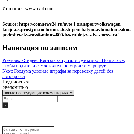
Источник: www.ixbt.com
Source: https://comnews24.ru/avto-i-transport/volkswagen-
tacqua-s-prostym-motorom-i-6-stupenchatym-avtomatom-silno-
podeshevel-v-rossii-minus-600-tys-rublej-za-dva-mesyaca/
Навигация по записям
Previous:
«Яндекс Карты» запустили функцию «По шагам»,
чтобы водители самостоятельно строили маршрут
Next:
Госдума удвоила штрафы за перевозку детей без
автокресел
Подписаться
Уведомить о