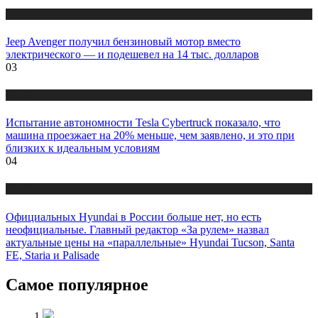
Новости
Jeep Avenger получил бензиновый мотор вместо
электрического — и подешевел на 14 тыс. долларов
03
Новости
Испытание автономности Tesla Cybertruck показало, что
машина проезжает на 20% меньше, чем заявлено, и это при
близких к идеальным условиям
04
Новости
Официальных Hyundai в России больше нет, но есть
неофициальные. Главный редактор «За рулем» назвал
актуальные цены на «параллельные» Hyundai Tucson, Santa
FE, Staria и Palisade
Самое популярное
1