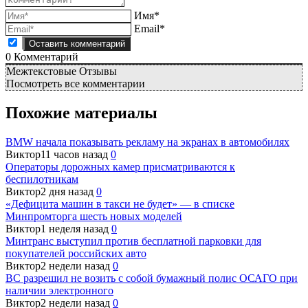
Имя*
Email*
0
Комментарий
Межтекстовые Отзывы
Посмотреть все комментарии
Похожие материалы
BMW начала показывать рекламу на экранах в автомобилях
Виктор
11 часов назад
0
Операторы дорожных камер присматриваются к
беспилотникам
Виктор
2 дня назад
0
«Дефицита машин в такси не будет» — в списке
Минпромторга шесть новых моделей
Виктор
1 неделя назад
0
Минтранс выступил против бесплатной парковки для
покупателей российских авто
Виктор
2 недели назад
0
ВС разрешил не возить с собой бумажный полис ОСАГО при
наличии электронного
Виктор
2 недели назад
0